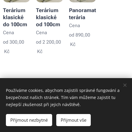
Terárium
Terárium
Panoramatická
klasické
klasické
terária
do 100cm
od 100cm
Cena
Cena
Cena
od
890,00
od
300,00
od
2 200,00
Kč
Kč
Kč
Používáme cookies, abychom zajistili správné fungování a
bezpečnost našich stránek. Tím vám můžeme zajistit tu
nejlepší zkušenost při jejich návštěvě.
Obrázky poskytl
Pexels
Přijmout nezbytné
Přijmout vše
Cookies