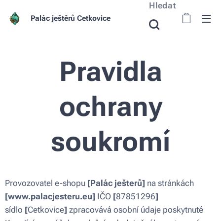
Hledat
Palác ještěrů Cetkovice
Pravidla
ochrany
soukromí
Provozovatel e-shopu
[Palác ješterů]
na stránkách
[www.palacjesteru.eu]
IČO
[
87851296
]
sídlo
[
Cetkovice
]
zpracovává osobní údaje poskytnuté