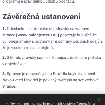
programu a pravidelnou údržbu počítačů.
Závěrečná ustanovení
1.
Odesláním elektronické objednávky na webové
stránce
[
www.palacjesteru.eu
]
potvrzuje kupující, že
byl obeznámený s podmínkami ochrany osobních údajů a
že je v celém rozsahu přijímá;
2.
S těmito pravidly souhlasí kupující zaškrtnutím políčka
v objednávce;
3.
Správce je oprávněný tato Pravidla kdykoliv změnit.
Novou verzi Pravidel je povinný zveřejnit na své webové
stránce.
Tato Pravidla vstupují v platnost
[04.03.2025]
Používáme cookies, abychom zajistili správné fungování a