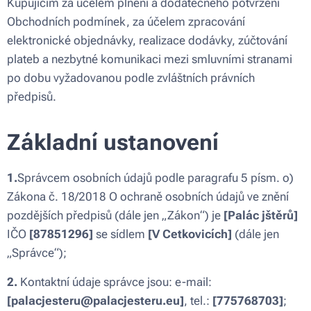
Kupujícím za účelem plnění a dodatečného potvrzení
Obchodních podmínek, za účelem zpracování
elektronické objednávky, realizace dodávky, zúčtování
plateb a nezbytné komunikaci mezi smluvními stranami
po dobu vyžadovanou podle zvláštních právních
předpisů.
Základní ustanovení
1.
Správcem osobních údajů podle paragrafu 5 písm. o)
Zákona č. 18/2018 O ochraně osobních údajů ve znění
pozdějších předpisů (dále jen „Zákon“) je
[Palác jštěrů]
IČO
[87851296]
se sídlem
[V Cetkovicích]
(dále jen
„Správce“);
2.
Kontaktní údaje správce jsou: e-mail:
[palacjesteru@palacjesteru.eu]
, tel.:
[775768703]
;