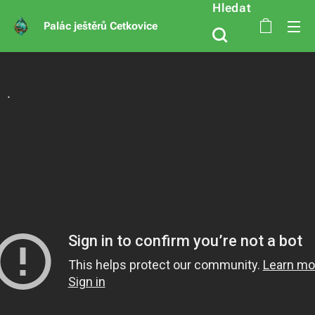
Hledat
Palác ještěrů Cetkovice
.