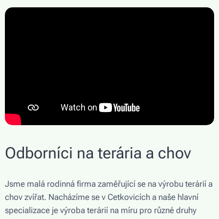
Odborníci na terária a chov
Jsme malá rodinná firma zaměřující se na výrobu terárií a
chov zvířat. Nacházíme se v Cetkovicích a naše hlavní
specializace je výroba terárií na míru pro různé druhy