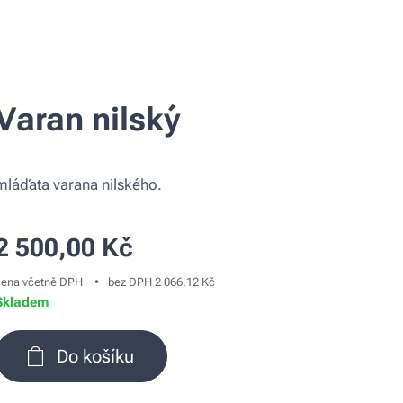
Varan nilský
mláďata varana nilského.
2 500,00
Kč
cena včetně DPH
bez DPH 2 066,12 Kč
Skladem
Do košíku