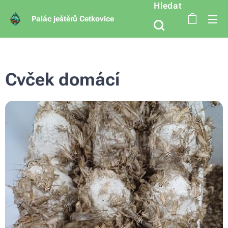
Hledat
Palác ještěrů Cetkovice
Cvček domácí